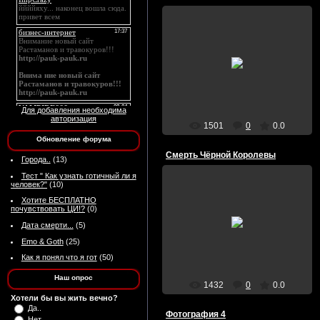
31/Июля/2009
blackqueen
Для добавления необходима
авторизация
1501
0
0.0
Обновление форума
Смерть Чёрной Королевы
Города..
(13)
Тест " Как узнать готичный ли я
человек?"
(10)
31/Июля/2009
Хотите БЕСПЛАТНО
Чёрная кровь хлынула зловещим
почувствовать ЦИ!?
(0)
потоком! Чёрная кровь словно
смола струилась! Лёгкие
Дата смерти...
(5)
переполнялись
Emo & Goth
(25)
душераздирающими воп...
Как я понял что я гот
(50)
blackqueen
Наш опрос
1432
0
0.0
Хотели бы вы жить вечно?
Да..
Фотография 4
Нет..