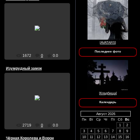
31/Июля/2009
blackqueen
[
AVATARS
]
Последнее фото
1672
0
0.0
Изумрудный замок
31/Июля/2009
[
Кладбища
]
Календарь
blackqueen
Август 2026
Пн
Вт
Ср
Чт
Пт
Сб
Вс
2719
0
0.0
1
2
3
4
5
6
7
8
9
10
11
12
13
14
15
16
Чёрная Королева и Ворон