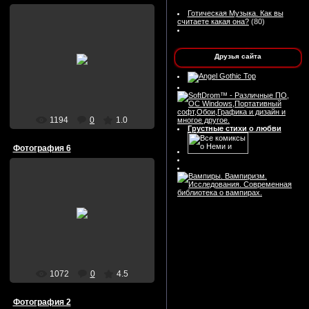
Готическая Музыка. Как вы
считаете какая она?
(80)
26/Июня/2009
Друзья сайта
Death13
1194
0
1.0
Грустные стихи о любви
Фотография 6
01/Мая/2009
Silin
1072
0
4.5
Фотография 2