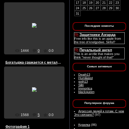
17
18
19
20
21
22
23
24
25
26
27
28
29
30
31
31/Июля/2009
Последние коменты
blackqueen
Защитники Азгарда
Free info like this is an apple from
the tree of knelgodwe. Sinful?
Печальный ангел
1444
0
0.0
This is an arctlie that makes you
think "never thought of that!"
Богатырка сражается с металлическим монстром
Самые активные
Death13
Humiliated
31/Июля/2009
goth13
Silin
Богатырка сражается с
Immortica
металлическим монстром
blackqueen
blackqueen
Популярное форума
Агрессия людей к готам. С чем
1568
5
0.0
Это связано?
(97)
Курилка
(86)
Фотография 1