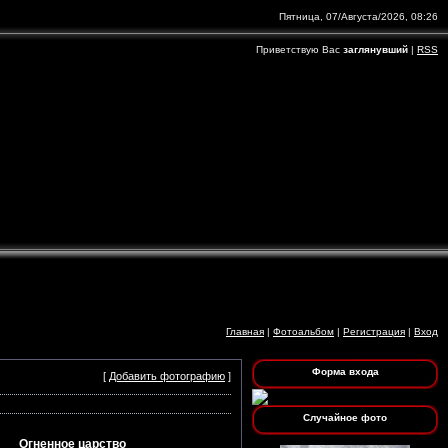
Пятница, 07/Августа/2026, 08:26
Приветствую Вас
заглянувший
|
RSS
Главная
|
Фотоальбом
|
Регистрация
|
Вход
Форма входа
[
Добавить фотографию
]
Случайное фото
Огненное царство