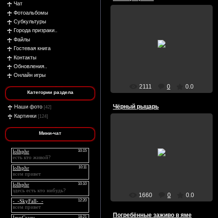
Чат
Фотоальбомы
Субкультуры
Города призраки..
Файлы
15/Октября/2012
Гостевая книга
Контакты
Обновления..
Онлайн игры
2111
0
0.0
Категории раздела
Чёрный рыцарь
Наши фото
[42]
Картинки
[124]
Мини-чат
31/Июля/2009
blackqueen
1660
0
0.0
Погребённые заживо в яме