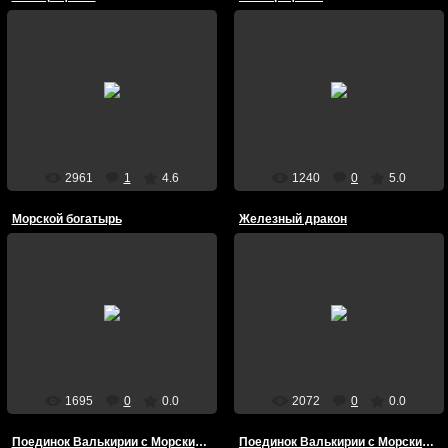
17/Октября/2009
09/Августа/2009
кроха
Death13
2961
1
4.6
1240
0
5.0
Морской богатырь
Железный дракон
31/Июля/2009
31/Июля/2009
blackqueen
blackqueen
1695
0
0.0
2072
0
0.0
Поединок Валькирии с Морским Богатырём
Поединок Валькирии с Морским Богатырём