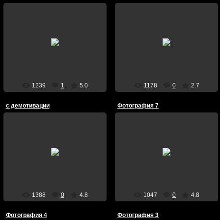
26/Июня/2009
26/Июня/2009
Death13
Death13
1239
1
5.0
1178
0
2.7
с демотивации
Фотография 7
26/Мая/2009
01/Мая/2009
Memento_mori
Silin
1388
0
4.8
1047
0
4.8
Фотография 4
Фотография 3