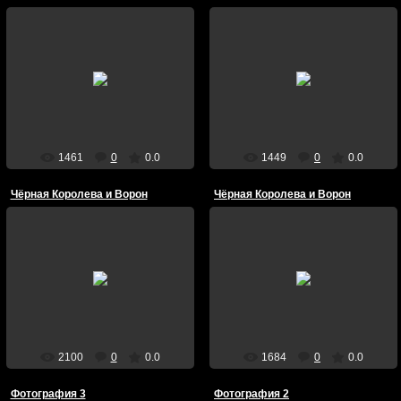
31/Июля/2009
31/Июля/2009
blackqueen
blackqueen
1461
0
0.0
1449
0
0.0
Чёрная Королева и Ворон
Чёрная Королева и Ворон
31/Июля/2009
31/Июля/2009
Чёрная Королева, отравленная
Чёрная Королева и Ворон
чёрной демонической любовью
blackqueen
blackqueen
2100
0
0.0
1684
0
0.0
Фотография 3
Фотография 2