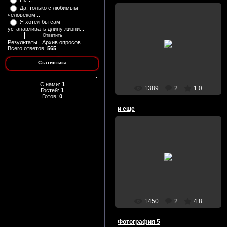
Да, только с любимым
человеком...
Я хотел бы сам
устанавливать длину жизни...
26/Июня/2009
Результаты
|
Архив опросов
Всего ответов:
565
Death13
Статистика
C нами:
1
1389
2
1.0
Гостей:
1
Готов:
0
и еще
26/Мая/2009
Memento_mori
1450
2
4.8
Фотография 5